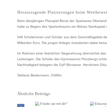
Herausragende Platzierungen beim Wettbewer
Beim diesjährigen Planspiel Börse der Sparkasse Oberlan
hatte zu Beginn des Spielzeitraums ein fiktives Startkapital
548 Schülerinnen und Schüler aus dem Geschäftsgebiet der
Milliarden Euro. Die jungen Anleger investierten dabei bes
Im Rahmen einer feierlichen Siegerehrung überreichte das
Leistungen. Die Schüler des Gymnasiums Penzbergs schlosse
Nachhaltigkeit belegten die GyP-Börsianer. Herzlichen G
Stefanie Biedermann, OStRin
Ähnliche Beiträge
Exkursion zur RÖMER-
„Friede sei mit