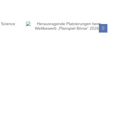
ngen beim
 Börse“