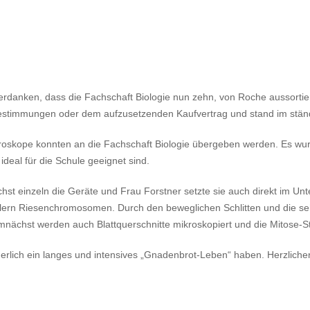
rdanken, dass die Fachschaft Biologie nun zehn, von Roche aussortiert
rbestimmungen oder dem aufzusetzenden Kaufvertrag und stand im ständi
roskope konnten an die Fachschaft Biologie übergeben werden. Es wurde
deal für die Schule geeignet sind.
chst einzeln die Geräte und Frau Forstner setzte sie auch direkt im Un
lern Riesenchromosomen. Durch den beweglichen Schlitten und die seh
mnächst werden auch Blattquerschnitte mikroskopiert und die Mitose-S
ich ein langes und intensives „Gnadenbrot-Leben“ haben. Herzlichen 